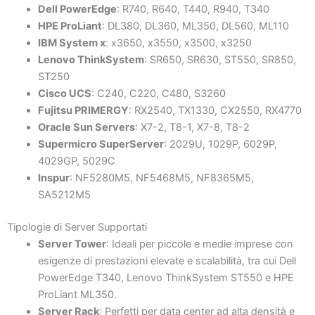
Dell PowerEdge
: R740, R640, T440, R940, T340
HPE ProLiant
: DL380, DL360, ML350, DL560, ML110
IBM System x
: x3650, x3550, x3500, x3250
Lenovo ThinkSystem
: SR650, SR630, ST550, SR850,
ST250
Cisco UCS
: C240, C220, C480, S3260
Fujitsu PRIMERGY
: RX2540, TX1330, CX2550, RX4770
Oracle Sun Servers
: X7-2, T8-1, X7-8, T8-2
Supermicro SuperServer
: 2029U, 1029P, 6029P,
4029GP, 5029C
Inspur
: NF5280M5, NF5468M5, NF8365M5,
SA5212M5
Tipologie di Server Supportati
Server Tower
: Ideali per piccole e medie imprese con
esigenze di prestazioni elevate e scalabilità, tra cui Dell
PowerEdge T340, Lenovo ThinkSystem ST550 e HPE
ProLiant ML350.
Server Rack
: Perfetti per data center ad alta densità e