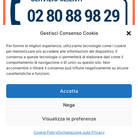
Gestisci Consenso Cookie
Per fornire le migliori esperienze, utilizziamo tecnologie come i cookie
per memorizzare e/o accedere alle informazioni del dispositivo. Il
consenso a queste tecnologie ci permetterà di elaborare dati come il
Recupero Dati Server HPE a Milano
comportamento di navigazione o ID unici su questo sito. Non
acconsentire o ritirare il consenso può influire negativamente su alcune
caratteristiche e funzioni.
© 2026 Recupero Dati Server Milano - P.IVA: 03054500990
Accetta
Privacy policy
|
Cookie Policy
Nega
Questo è un sito Web privato non approvato o affiliato a nessuna delle società i
cui marchi, nomi aziendali o abbreviazioni, nomi di prodotti o loghi compaiono su
Visualizza le preferenze
questo sito Web e sono di proprietà dei rispettivi proprietari. Le informazioni
fornite sono ritenute accurate ma non garantite.
Cookie Policy
Dichiarazione sulla Privacy