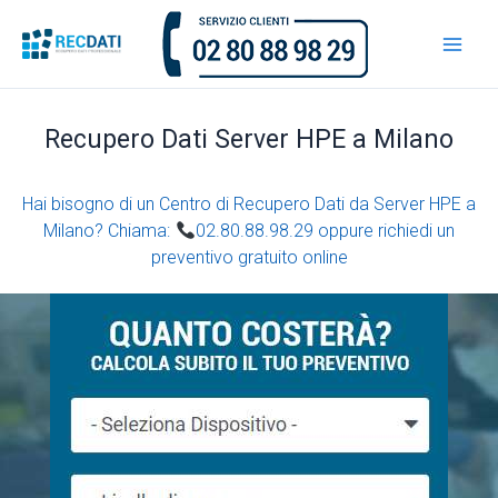
Vai
al
contenuto
Recupero Dati Server HPE a Milano
Hai bisogno di un Centro di Recupero Dati da Server HPE a
Milano? Chiama:
02.80.88.98.29 oppure richiedi un
preventivo gratuito online