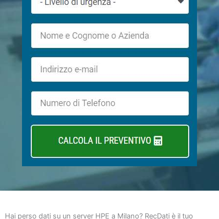
Hai perso dati su un server HPE a Milano? RecDati è il tuo