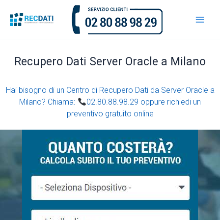
Vai
al
contenuto
Recupero Dati Server Oracle a Milano
Hai bisogno di un Centro di Recupero Dati da Server Oracle a
Milano? Chiama:
02.80.88.98.29 oppure richiedi un
preventivo gratuito online