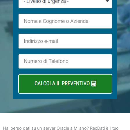
Hai perso dati su un server Oracle a Milano? RecDati è il tuo